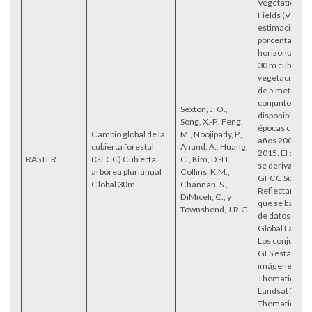
Vegetation C
Fields (VCF) 
estimaciones 
porcentaje de
horizontal en 
30 m cubierto 
vegetación le
de 5 metros de
conjunto de d
Sexton, J. O.,
disponible par
Song, X.-P., Feng,
épocas centra
Cambio global de la
M., Noojipady, P.,
años 2000, 20
cubierta forestal
Anand, A., Huang,
2015. El conju
RASTER
(GFCC) Cubierta
C., Kim, D.-H.,
se deriva del 
arbórea plurianual
Collins, K.M.,
GFCC Surfac
Global 30m
Channan, S.,
Reflectance 
DiMiceli, C., y
que se basa e
Townshend, J.R.G
de datos mejo
Global Land Su
Los conjuntos
GLS están co
imágenes de 
Thematic Map
Landsat 7 En
Thematic Map