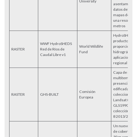
University
asentamientos
datos del cens
mapas de pobl
una resolució
metros
HydroSHEDS e
producto de 
WWF HydroSHEDS
World Wildlife
proporciona i
RASTER
Red de Ríos de
Fund
hidrográfica 
Caudal Libre v1
aplicaciones a
regional y glob
Capa de info
multitemporal
presencia de 
edificada der
Comisión
RASTER
GHS-BUILT
colecciones 
Europea
Landsat (GLS
GLS1990, GLS
colección ad-
8 2013/2014).
Un nuevo prod
de cobertura t
30 m con un s