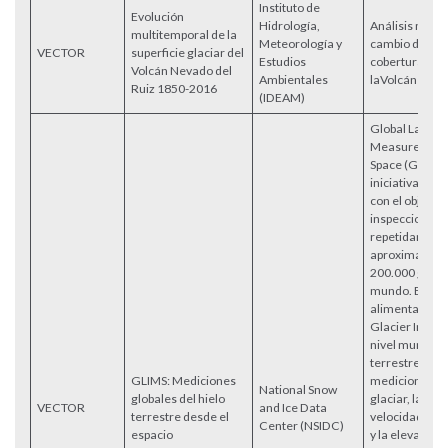
Instituto de
Evolución
Hidrología,
Análisis multi
multitemporal de la
Meteorología y
cambio del ár
VECTOR
superficie glaciar del
Estudios
cobertura glac
Volcán Nevado del
Ambientales
laVolcán Nevad
Ruiz 1850-2016
(IDEAM)
Global Land Ic
Measurement
Space (GLIMS)
iniciativa inte
con el objetivo
inspeccionar
repetidamente
aproximadam
200.000 glaci
mundo. El pro
alimentar el 
Glacier Invent
nivel mundial 
terrestre, incl
GLIMS: Mediciones
mediciones de
National Snow
globales del hielo
glaciar, la geo
VECTOR
and Ice Data
terrestre desde el
velocidad de l
Center (NSIDC)
espacio
y la elevación 