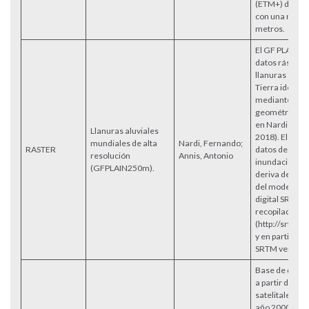
(ETM+) de alta
con una resol
metros.
El GF PLAIN 2
datos ráster d
llanuras aluvia
Tierra identif
mediante un 
geométrico p
en Nardi et al.
Llanuras aluviales
2018). El conj
mundiales de alta
Nardi, Fernando;
RASTER
datos de la pla
resolución
Annis, Antonio
inundación de
(GFPLAIN250m).
deriva del pr
del modelo de
digital SRTM 
recopilado de
(http://srtm.cs
y en particula
SRTM versión 
Base de datos
a partir de dat
satelitales La
año 2000. Más