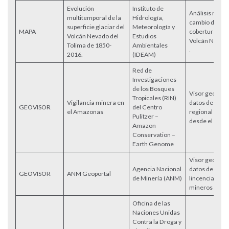
Evolución
Instituto de
Análisis multi
multitemporal de la
Hidrología,
cambio del ár
superficie glaciar del
Meteorología y
MAPA
cobertura glac
Volcán Nevado del
Estudios
Volcán Nevado
Tolima de 1850-
Ambientales
.
2016.
(IDEAM)
Red de
Investigaciones
de los Bosques
Visor geográf
Tropicales (RIN)
Vigilancia minera en
datos de miner
GEOVISOR
del Centro
el Amazonas
regional de l
Pulitzer –
desde el año 
Amazon
Conservation –
Earth Genome
Visor geográfi
Agencia Nacional
datos de las á
GEOVISOR
ANM Geoportal
de Minería (ANM)
lincencias de t
mineros a niv
Oficina de las
Naciones Unidas
Contra la Droga y