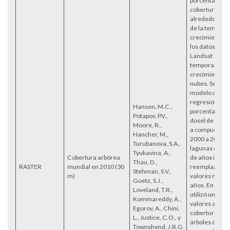
porcentaje m
cobertura de 
alrededor de 
de la tempora
crecimiento) 
los datos com
Landsat 7 ETM
temporada de
crecimiento a
nubes. Se apli
modelo de árb
regresión que
Hansen, M.C.,
porcentaje de 
Potapov, P.V.,
dosel de árbol
Moore, R.,
a compuestos
Hancher, M.,
2000 a 2012 in
Turubanova, S.A.,
lagunas de dat
Tyukavina, A.,
Cobertura arbórea
de años indivi
Thau, D.,
RASTER
mundial en 2010 (30
reemplazaron 
Stehman, S.V.,
m)
valores medio
Goetz, S.J.,
años. En prime
Loveland, T.R.,
utilizó una me
Kommareddy, A.,
valores anual
Egorov, A., Chini,
cobertura de 
L., Justice, C.O., y
árboles de 20
Townshend, J.R.G