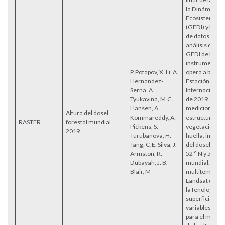
la Dinámica de
Ecosistemas 
(GEDI) y la se
de datos listos
análisis de Lan
GEDI de la NA
instrumento e
P. Potapov, X. Li, A.
opera a bordo 
Hernandez-
Estación Espac
Serna, A.
Internacional 
Tyukavina, M.C.
de 2019. Prop
Hansen, A.
mediciones de
Altura del dosel
Kommareddy, A.
estructura de 
RASTER
forestal mundial
Pickens, S.
vegetación ba
2019
Turubanova, H.
huella, incluid
Tang, C.E. Silva, J.
del dosel del 
Armston, R.
52 ° N y 52 ° S 
Dubayah, J. B.
mundial. Las 
Blair, M
multitemporal
Landsat que r
la fenología de
superficie si
variables ind
para el model