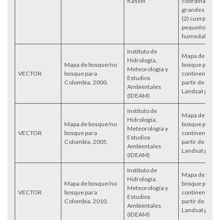
Kassel
coordinados e
grandes lagos
(2) cuerpos d
pequeños y (3
humedales.
Instituto de
Mapa de Bosq
Hidrología,
Mapa de bosque/no
bosque para e
Meteorología y
VECTOR
bosque para
continental c
Estudios
Colombia. 2000.
partir de imá
Ambientales
Landsat para e
(IDEAM)
Instituto de
Mapa de Bosq
Hidrología,
Mapa de bosque/no
bosque para e
Meteorología y
VECTOR
bosque para
continental c
Estudios
Colombia. 2005.
partir de imá
Ambientales
Landsat para e
(IDEAM)
Instituto de
Mapa de Bosq
Hidrología,
Mapa de bosque/no
bosque para e
Meteorología y
VECTOR
bosque para
continental c
Estudios
Colombia. 2010.
partir de imá
Ambientales
Landsat para e
(IDEAM)