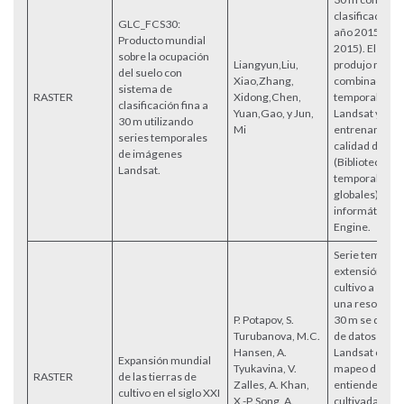
clasificación f
GLC_FCS30:
año 2015 (GL
Producto mundial
2015). El prod
sobre la ocupación
Liangyun,Liu,
produjo media
del suelo con
Xiao,Zhang,
combinación d
sistema de
RASTER
Xidong,Chen,
temporales d
clasificación fina a
Yuan,Gao, y Jun,
Landsat y dat
30 m utilizando
Mi
entrenamiento
series temporales
calidad de GS
de imágenes
(Biblioteca de
Landsat.
temporales es
globales) en l
informática G
Engine.
Serie temporal
extensión de t
cultivo a escal
una resolución
P. Potapov, S.
30 m se derivó
Turubanova, M.C.
de datos del sa
Hansen, A.
Landsat con in
Expansión mundial
Tyukavina, V.
mapeo de cuat
RASTER
de las tierras de
Zalles, A. Khan,
entiende com
cultivo en el siglo XXI
X.-P. Song, A.
cultivadas a t