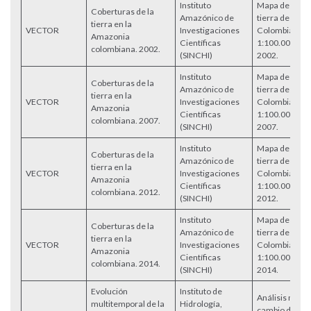
Instituto
Mapa de cober
Coberturas de la
Amazónico de
tierra de la 
tierra en la
VECTOR
Investigaciones
Colombiana a
Amazonia
Científicas
1:100.000 par
colombiana. 2002.
(SINCHI)
2002.
Instituto
Mapa de cober
Coberturas de la
Amazónico de
tierra de la 
tierra en la
VECTOR
Investigaciones
Colombiana a
Amazonia
Científicas
1:100.000 par
colombiana. 2007.
(SINCHI)
2007.
Instituto
Mapa de cober
Coberturas de la
Amazónico de
tierra de la 
tierra en la
VECTOR
Investigaciones
Colombiana a
Amazonia
Científicas
1:100.000 par
colombiana. 2012.
(SINCHI)
2012.
Instituto
Mapa de cober
Coberturas de la
Amazónico de
tierra de la 
tierra en la
VECTOR
Investigaciones
Colombiana a
Amazonia
Científicas
1:100.000 par
colombiana. 2014.
(SINCHI)
2014.
Evolución
Instituto de
Análisis multi
multitemporal de la
Hidrología,
cambio del ár