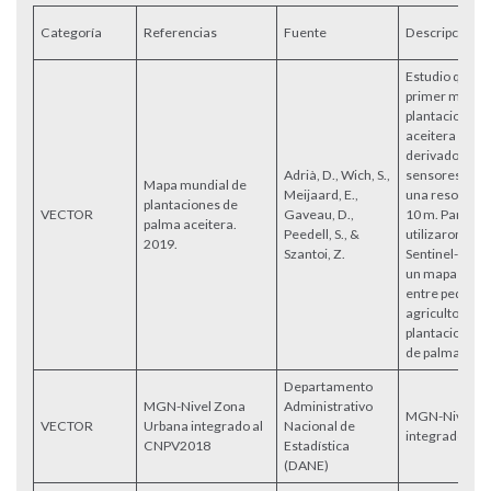
Categoría
Referencias
Fuente
Descripción
Estudio que pr
primer mapa g
plantaciones 
aceitera para 
derivado de d
Adrià, D., Wich, S.,
sensores rem
Mapa mundial de
Meijaard, E.,
una resolución
plantaciones de
VECTOR
Gaveau, D.,
10 m. Para ell
palma aceitera.
Peedell, S., &
utilizaron dat
2019.
Szantoi, Z.
Sentinel-1 y S
un mapa que d
entre pequeñ
agricultores y
plantaciones i
de palma acei
Departamento
MGN-Nivel Zona
Administrativo
MGN-Nivel Zo
VECTOR
Urbana integrado al
Nacional de
integrado al
CNPV2018
Estadística
(DANE)