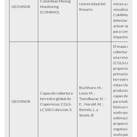
Colombian Mining
Universidad del
minas a cielo 
GEOVISOR
Monitoring
Rosario
visualizar su 
(COMIMO).
CoMiMo permi
detectar la min
actuar oport
para contrarr
impactos.
El mapa dinám
cobertura ter
una resolució
(CGLS-LC100
proporciona 
primario de c
terrestre. Ad
estas clases d
Buchhorn, M. ;
producto tamb
Capas de cobertura
Lesiv, M. ;
capas de camp
terrestre global de
Tsendbazar, N. –
GEOVISOR
para todas las
Copernicus: CGLS-
E. ; Herold, M. ;
básicas de cob
LC100 Colección 3.
Bertels, L. y
suelo que bri
Smets, B
estimaciones
proporcionale
vegetación/co
suelo para los 