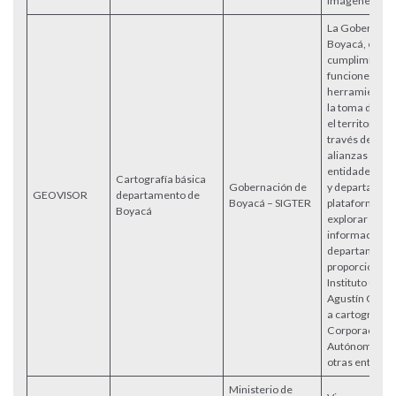
imágenes sate
La Gobernaci
Boyacá, en el
cumplimiento 
funciones, ha
herramientas 
la toma de de
el territorio 
través de con
alianzas con 
entidades a ni
Cartografía básica
Gobernación de
y departament
GEOVISOR
departamento de
Boyacá – SIGTER
plataforma pe
Boyacá
explorar y de
información g
departamenta
proporcionada
Instituto Geog
Agustín Codaz
a cartografía 
Corporacione
Autónomas Re
otras entidade
Ministerio de