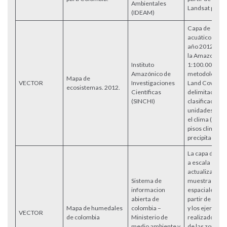
Ambientales
Landsat para e
(IDEAM)
Capa de ecos
acuáticos y te
año 2012 de l
la Amazonia e
Instituto
1:100.000, se
Amazónico de
metodología
Mapa de
VECTOR
Investigaciones
Land Cover y l
ecosistemas. 2012.
Científicas
delimitación y
(SINCHI)
clasificación d
unidades de 
el clima (temp
pisos climático
precipitacione
La capa de lo
a escala 1:10
actualizada e
Sistema de
muestra los lí
informacion
espaciales co
abierta de
partir de las 
Mapa de humedales
colombia –
y los ejercicio
VECTOR
de colombia
Ministerio de
realizados, d
medio ambiente y
de las zonas d