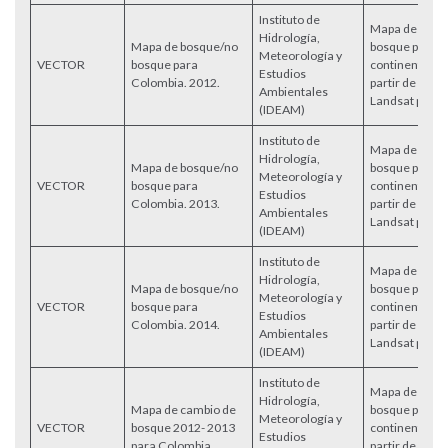
Instituto de
Mapa de Bosq
Hidrología,
Mapa de bosque/no
bosque para e
Meteorología y
VECTOR
bosque para
continental c
Estudios
Colombia. 2012.
partir de imá
Ambientales
Landsat para e
(IDEAM)
Instituto de
Mapa de Bosq
Hidrología,
Mapa de bosque/no
bosque para e
Meteorología y
VECTOR
bosque para
continental c
Estudios
Colombia. 2013.
partir de imá
Ambientales
Landsat para e
(IDEAM)
Instituto de
Mapa de Bosq
Hidrología,
Mapa de bosque/no
bosque para e
Meteorología y
VECTOR
bosque para
continental c
Estudios
Colombia. 2014.
partir de imá
Ambientales
Landsat para e
(IDEAM)
Instituto de
Mapa de Bosq
Hidrología,
Mapa de cambio de
bosque para e
Meteorología y
VECTOR
bosque 2012- 2013
continental c
Estudios
para Colombia.
partir de imá