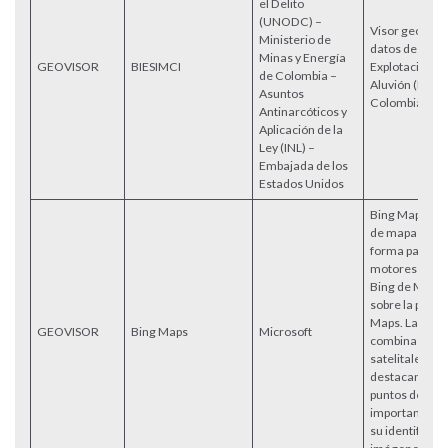
el Delito
(UNODC) –
Visor geográf
Ministerio de
datos de Evid
Minas y Energía
GEOVISOR
BIESIMCI
Explotación d
de Colombia –
Aluvión (EVOA
Asuntos
Colombia.
Antinarcóticos y
Aplicación de la
Ley (INL) –
Embajada de los
Estados Unidos
Bing Maps es u
de mapas en l
forma parte de
motores de b
Bing de Micros
sobre la plata
Maps. La vista
GEOVISOR
Bing Maps
Microsoft
combina imá
satelitales co
destacando ca
puntos de ref
importantes pa
su identificaci