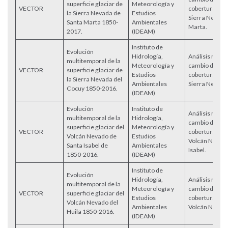
superficie glaciar de
Meteorología y
VECTOR
cobertura glac
la Sierra Nevada de
Estudios
Sierra Nevada
Santa Marta 1850-
Ambientales
Marta.
2017.
(IDEAM)
Instituto de
Evolución
Hidrología,
Análisis multi
multitemporal de la
Meteorología y
cambio del ár
VECTOR
superficie glaciar de
Estudios
cobertura glac
la Sierra Nevada del
Ambientales
Sierra Nevada
Cocuy 1850-2016.
(IDEAM)
Evolución
Instituto de
Análisis multi
multitemporal de la
Hidrología,
cambio del ár
superficie glaciar del
Meteorología y
VECTOR
cobertura glac
Volcán Nevado de
Estudios
Volcán Nevado
Santa Isabel de
Ambientales
Isabel.
1850-2016.
(IDEAM)
Instituto de
Evolución
Hidrología,
Análisis multi
multitemporal de la
Meteorología y
cambio del ár
VECTOR
superficie glaciar del
Estudios
cobertura glac
Volcán Nevado del
Ambientales
Volcán Nevado
Huila 1850-2016.
(IDEAM)