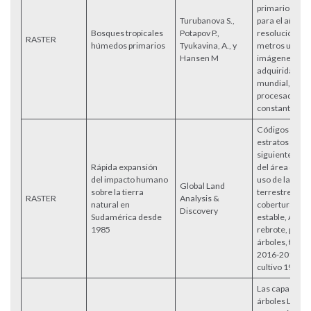
primario fue
Turubanova S.,
para el año 20
Bosques tropicales
Potapov P.,
resolución esp
RASTER
húmedos primarios
Tyukavina, A., y
metros utiliz
Hansen M
imágenes Lan
adquiridas a n
mundial, gratu
procesadas
constantemen
Códigos de cla
estratos son l
siguientes cla
Rápida expansión
del área de es
del impacto humano
uso de la tierr
Global Land
sobre la tierra
terrestre esta
RASTER
Analysis &
natural en
cobertura ter
Discovery
Sudamérica desde
estable, Amaz
1985
rebrote, plant
árboles, tierra
2016-2018, ti
cultivo 1985-1
Las capas de 
árboles Lands