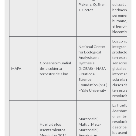
Pickens, Q. Shen,
utilizadas para
J. Cortez
herbáceos anu
perennes par
humano, forraj
el heno) y
biocombustibl
Los conjuntos
National Center
integran múlti
for Ecological
productos de 
Analysis and
terrestre der
Consenso mundial
Synthesis
sensores rem
MAPA
de la cubierta
(NCEAS) – NASA
globales y bri
terrestre de 1 km.
– National
información 
Science
sobre la preva
Foundation (NSF)
clases de cob
– Yale University
terrestre con
resolución de 
La Huella Mun
Asentamiento
una máscara b
Marconcini,
resolución de
Huella de los
Mattia; Metz-
describe la ex
Asentamientos
Marconcini,
los asentamie
Mundiales 2015,
Annekatrin;