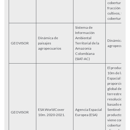
cobertura del s
fracción de co
cultivos, fracc
cobertura de p
Sistema de
Información
Dinámica de
Ambiental
Dinámica de p
GEOVISOR
paisajes
Territorial de la
agropecuario
agropecuarios
Amazonia
Colombiana
(SIAT-AC)
El producto W
10m de la Age
Espacial Euro
proporciona 
global de cobe
terrestre con
resolución de
basado en dat
ESA WorldCover
Agencia Espacial
Sentinel-1 y Se
GEOVISOR
10m. 2020-2021.
Europea (ESA)
producto Wor
viene con 11 c
cobertura terr