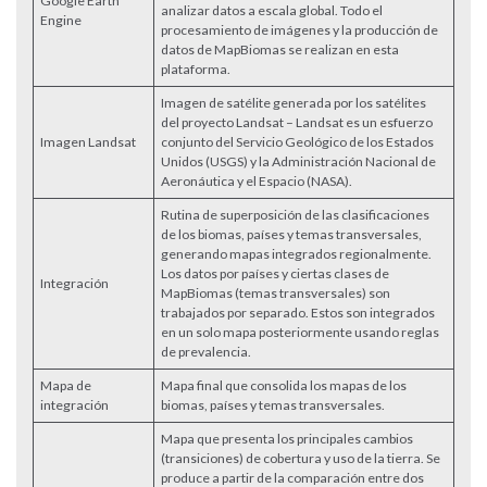
Google Earth
analizar datos a escala global. Todo el
Engine
procesamiento de imágenes y la producción de
datos de MapBiomas se realizan en esta
plataforma.
Imagen de satélite generada por los satélites
del proyecto Landsat – Landsat es un esfuerzo
Imagen Landsat
conjunto del Servicio Geológico de los Estados
Unidos (USGS) y la Administración Nacional de
Aeronáutica y el Espacio (NASA).
Rutina de superposición de las clasificaciones
de los biomas, países y temas transversales,
generando mapas integrados regionalmente.
Los datos por países y ciertas clases de
Integración
MapBiomas (temas transversales) son
trabajados por separado. Estos son integrados
en un solo mapa posteriormente usando reglas
de prevalencia.
Mapa de
Mapa final que consolida los mapas de los
integración
biomas, países y temas transversales.
Mapa que presenta los principales cambios
(transiciones) de cobertura y uso de la tierra. Se
produce a partir de la comparación entre dos