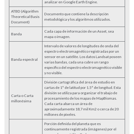
analizar en Google Earth Engine.
ATBD (Algorithm
Documento que contiene la descripción
Theoretical Basis
metodológica y los algoritmos utilizados.
Document)
Cada capa de información de un Asset, sea
Banda
mapa o imagen.
Intervalo de valores de longitudes de onda del
espectro electromagnético registradas por un
sensor en un satélite. Los datos Landsat poseen
Banda espectral
varias bandas, cada una cubre un rango
específico del espectro electromagnético visible
y no visible.
División cartográfica del área de estudio en
cartas de 1° de latitud por 1.5° de longitud. Esta
división se utiliza para organizar el trabajo de
Carta o Carta
procesamiento de los mapas de MapBiomas.
millonésima
Cada carta abarca un área de
aproximadamente 18,7 mil Km2 o cerca de 20
millones de píxeles.
Porción definida del planeta que es
continuamente registrada (imágenes) por el