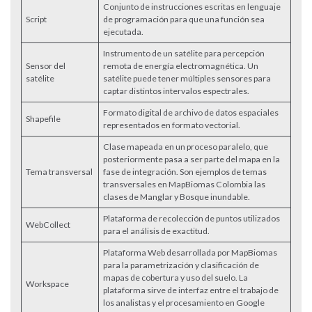
Conjunto de instrucciones escritas en lenguaje
Script
de programación para que una función sea
ejecutada.
Instrumento de un satélite para percepción
Sensor del
remota de energía electromagnética. Un
satélite
satélite puede tener múltiples sensores para
captar distintos intervalos espectrales.
Formato digital de archivo de datos espaciales
Shapefile
representados en formato vectorial.
Clase mapeada en un proceso paralelo, que
posteriormente pasa a ser parte del mapa en la
Tema transversal
fase de integración. Son ejemplos de temas
transversales en MapBiomas Colombia las
clases de Manglar y Bosque inundable.
Plataforma de recolección de puntos utilizados
WebCollect
para el análisis de exactitud.
Plataforma Web desarrollada por MapBiomas
para la parametrización y clasificación de
mapas de cobertura y uso del suelo. La
Workspace
plataforma sirve de interfaz entre el trabajo de
los analistas y el procesamiento en Google