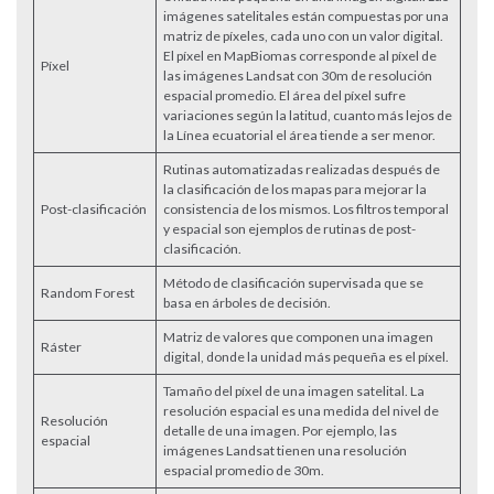
imágenes satelitales están compuestas por una
matriz de píxeles, cada uno con un valor digital.
El píxel en MapBiomas corresponde al píxel de
Píxel
las imágenes Landsat con 30m de resolución
espacial promedio. El área del píxel sufre
variaciones según la latitud, cuanto más lejos de
la Línea ecuatorial el área tiende a ser menor.
Rutinas automatizadas realizadas después de
la clasificación de los mapas para mejorar la
Post-clasificación
consistencia de los mismos. Los filtros temporal
y espacial son ejemplos de rutinas de post-
clasificación.
Método de clasificación supervisada que se
Random Forest
basa en árboles de decisión.
Matriz de valores que componen una imagen
Ráster
digital, donde la unidad más pequeña es el píxel.
Tamaño del píxel de una imagen satelital. La
resolución espacial es una medida del nivel de
Resolución
detalle de una imagen. Por ejemplo, las
espacial
imágenes Landsat tienen una resolución
espacial promedio de 30m.