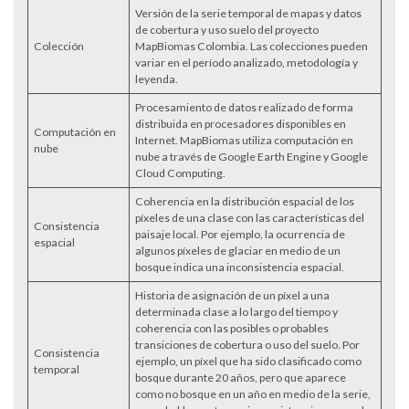
Versión de la serie temporal de mapas y datos
de cobertura y uso suelo del proyecto
Colección
MapBiomas Colombia. Las colecciones pueden
variar en el período analizado, metodología y
leyenda.
Procesamiento de datos realizado de forma
distribuida en procesadores disponibles en
Computación en
Internet. MapBiomas utiliza computación en
nube
nube a través de Google Earth Engine y Google
Cloud Computing.
Coherencia en la distribución espacial de los
píxeles de una clase con las características del
Consistencia
paisaje local. Por ejemplo, la ocurrencia de
espacial
algunos píxeles de glaciar en medio de un
bosque indica una inconsistencia espacial.
Historia de asignación de un píxel a una
determinada clase a lo largo del tiempo y
coherencia con las posibles o probables
transiciones de cobertura o uso del suelo. Por
Consistencia
ejemplo, un píxel que ha sido clasificado como
temporal
bosque durante 20 años, pero que aparece
como no bosque en un año en medio de la serie,