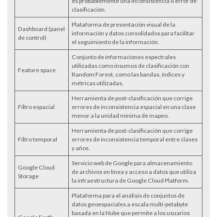
es probablemente una inconsistencia o error de
clasificación.
Plataforma de presentación visual de la
Dashboard (panel
información y datos consolidados para facilitar
de control)
el seguimiento de la información.
Conjunto de informaciones espectrales
utilizadas como insumos de clasificación con
Feature space
Random Forest, como las bandas, índices y
métricas utilizadas.
Herramienta de post-clasificación que corrige
Filtro espacial
errores de inconsistencia espacial en una clase
menor a la unidad mínima de mapeo.
Herramienta de post-clasificación que corrige
Filtro temporal
errores de inconsistencia temporal entre clases
y años.
Servicio web de Google para almacenamiento
Google Cloud
de archivos en línea y acceso a datos que utiliza
Storage
la infraestructura de Google Cloud Platform.
Plataforma para el análisis de conjuntos de
datos geoespaciales a escala multi-petabyte
basada en la Nube que permite a los usuarios