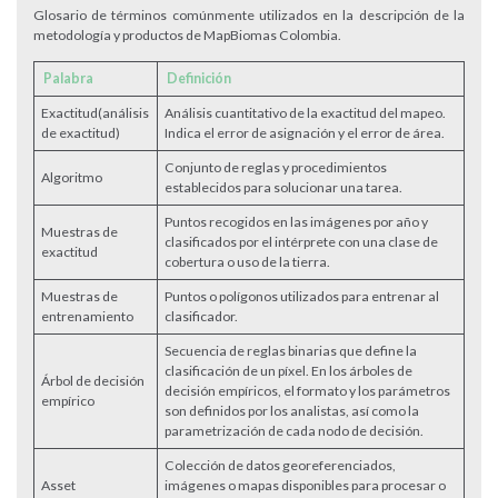
Glosario de términos comúnmente utilizados en la descripción de la
metodología y productos de MapBiomas Colombia.
Palabra
Definición
Exactitud(análisis
Análisis cuantitativo de la exactitud del mapeo.
de exactitud)
Indica el error de asignación y el error de área.
Conjunto de reglas y procedimientos
Algoritmo
establecidos para solucionar una tarea.
Puntos recogidos en las imágenes por año y
Muestras de
clasificados por el intérprete con una clase de
exactitud
cobertura o uso de la tierra.
Muestras de
Puntos o polígonos utilizados para entrenar al
entrenamiento
clasificador.
Secuencia de reglas binarias que define la
clasificación de un píxel. En los árboles de
Árbol de decisión
decisión empíricos, el formato y los parámetros
empírico
son definidos por los analistas, así como la
parametrización de cada nodo de decisión.
Colección de datos georeferenciados,
Asset
imágenes o mapas disponibles para procesar o