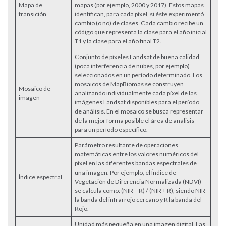
Mapa de
mapas (por ejemplo, 2000 y 2017). Estos mapas
transición
identifican, para cada píxel, si éste experimentó
cambio (o no) de clases. Cada cambio recibe un
código que representa la clase para el año inicial
T1 y la clase para el año final T2.
Conjunto de píxeles Landsat de buena calidad
(poca interferencia de nubes, por ejemplo)
seleccionados en un período determinado. Los
mosaicos de MapBiomas se construyen
Mosaico de
analizando individualmente cada píxel de las
imagen
imágenes Landsat disponibles para el período
de análisis. En el mosaico se busca representar
de la mejor forma posible el área de análisis
para un período específico.
Parámetro resultante de operaciones
matemáticas entre los valores numéricos del
píxel en las diferentes bandas espectrales de
una imagen. Por ejemplo, el Índice de
Índice espectral
Vegetación de Diferencia Normalizada (NDVI)
se calcula como: (NIR – R) / (NIR + R), siendo NIR
la banda del infrarrojo cercano y R la banda del
Rojo.
Unidad más pequeña en una imagen digital. Las