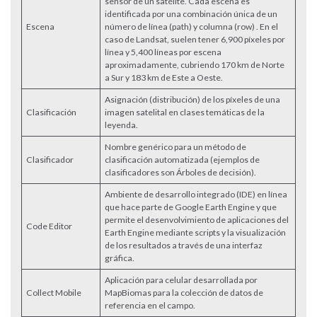
sensor de un satélite. Cada escena es
identificada por una combinación única de un
Escena
número de línea (path) y columna (row) . En el
caso de Landsat, suelen tener 6,900 píxeles por
línea y 5,400 líneas por escena
aproximadamente, cubriendo 170 km de Norte
a Sur y 183 km de Este a Oeste.
Asignación (distribución) de los píxeles de una
Clasificación
imagen satelital en clases temáticas de la
leyenda.
Nombre genérico para un método de
Clasificador
clasificación automatizada (ejemplos de
clasificadores son Árboles de decisión).
Ambiente de desarrollo integrado (IDE) en línea
que hace parte de Google Earth Engine y que
permite el desenvolvimiento de aplicaciones del
Code Editor
Earth Engine mediante scripts y la visualización
de los resultados a través de una interfaz
gráfica.
Aplicación para celular desarrollada por
Collect Mobile
MapBiomas para la colección de datos de
referencia en el campo.