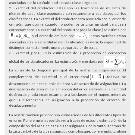
asociadas con la confiabilidad de cada clase asignada.
Exactitud del productor: estas son las fracciones de muestra de
píxeles de cada clase asignadas correctamente a sus clases por los
clasificadores. La exactitud del productor está asociada con el error de
omisión, que ocurre cuando no podemos asignar un píxel de clase j
correctamente. La exactitud del productor para la clase j se estima por
y el error de omisión por
. Estas métricas están
asociadas con la sensibilidad del clasificador, es decir, la capacidad de
distinguir correctamente una clase particular de otras.
Exactitud global: Es la estimación de la proporción de corrección
global de los clasificadores. La estimación viene dada por
,
La suma de la diagonal principal de la matriz de proporciones. El
complemento de exactitud o el error total
todavía se
descompone en desacuerdo de área y desacuerdo de asignación
1
. La
discrepancia de área mide la fracción del error atribuido a la cantidad
de área asignada incorrectamente a las clases por el mapeo, mientras
que la discrepancia de asignación a la proporción de errores de
desplazamiento.
La matriz también proporciona estimaciones de los diferentes tipos de
errores. Por ejemplo, es posible ver a través de estos la estimación de la
composición del área de cada clase asignada. Por lo tanto, además de
la tasa de éxito de la clase asignada como bosque, por ejemplo, también