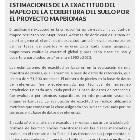
ESTIMACIONES DE LA
EXACTITUD
DEL
MAPEO DE LA COBERTURA DEL SUELO POR
EL PROYECTO MAPBIOMAS
El análisis de exactitud es la principal forma de evaluar la calidad del
mapeo realizado por MapBiomas. Además de decir cuál es la tasa de
aciertos general, el análisis de exactitud también revela estimaciones
de las tasas de aciertos y errores para cada clase asignada.
MapBiomas evaluó la exactitud global y para cada clase de uso y
cobertura para todos los años entre 1985 y 2023.
Las estimaciones de exactitud se basaron en la evaluación de una
muestra de píxeles, que llamamos la base de datos de referencia, que
consta de ~ 71,500 muestras. El número de píxeles en la base de datos
de referencia fue predeterminado por técnicas de muestreo
estadístico. En cada año, cada píxel de la base de datos de referencia
fue evaluado por técnicos capacitados en interpretación visual de
imágenes Landsat. La evaluación de exactitud se realizó utilizando
métricas que comparan la clase asignada con la clase evaluada por los
técnicos en la base de datos de referencia.
En cada año, el análisis de exactitud se realiza a partir de la tabulación
cruzada de las frecuencias muestreadas de las clases mapeadas y
reales, en el formato de la Tabla 1. Las frecuencias
ni,j
representan el
número de píxeles en la muestra clasificada como clase i, y evaluados