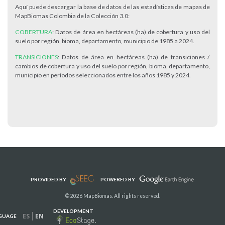
Aquí puede descargar la base de datos de las estadísticas de mapas de
MapBiomas Colombia de la Colección 3.0:
COBERTURA
: Datos de área en hectáreas (ha) de cobertura y uso del
suelo por región, bioma, departamento, municipio de 1985 a 2024.
TRANSICIONES
: Datos de área en hectáreas (ha) de transiciones /
cambios de cobertura y uso del suelo por región, bioma, departamento,
municipio en períodos seleccionados entre los años 1985 y 2024.
PROVIDED BY
POWERED BY
© 2026 MapBiomas. All rights reserved.
DEVELOPMENT
ES
EN
GUAGE