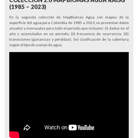
COLECCIÓN 2.0 MAPBIOMAS AGUA RAISG
(1985 – 2023)
En la segunda colección de MapBiomas Agua con mapeo de la
superficie del agua para Colombia de 1985 a 2023, se presentan datos
anuales y mensuales para todo el período que incluyen: (i) dados en el
año y acumulados en un período; (ii) frecuencia de ocurrencia; (iii)
transiciones (ganancias y pérdidas); (iv) clasificación de la cobertura
según el tipo de cuerpo de agua.