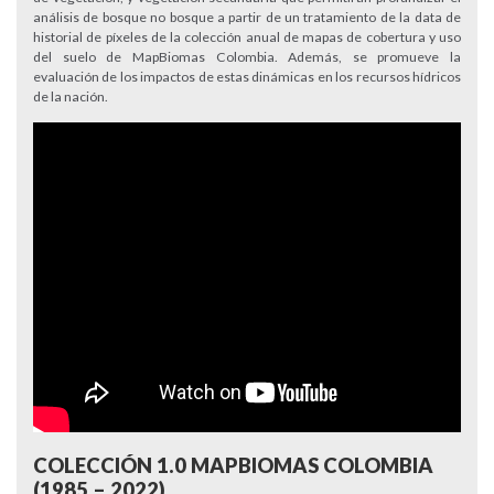
análisis de bosque no bosque a partir de un tratamiento de la data de
historial de píxeles de la colección anual de mapas de cobertura y uso
del suelo de MapBiomas Colombia. Además, se promueve la
evaluación de los impactos de estas dinámicas en los recursos hídricos
de la nación.
COLECCIÓN 1.0 MAPBIOMAS COLOMBIA
(1985 – 2022)