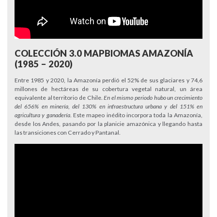
COLECCIÓN 3.0 MAPBIOMAS AMAZONÍA
(1985 – 2020)
Entre 1985 y 2020, la Amazonía perdió el 52% de sus glaciares y 74,6
millones de hectáreas de su cobertura vegetal natural, un área
equivalente al territorio de Chile.
En el mismo periodo hubo un crecimiento
del 656% en minería, del 130% en infraestructura urbana y del 151% en
agricultura y ganadería
. Este mapeo inédito incorpora toda la Amazonía,
desde los Andes, pasando por la planicie amazónica y llegando hasta
las transiciones con Cerrado y Pantanal.