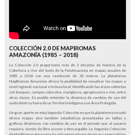
COLECCIÓN 2.0 DE MAPBIOMAS
AMAZONÍA (1985 – 2018)
La Colección 2.0 proporcionó más de 3 décadas de historia de la
Cobertura y Uso del Suelo de la PanAmazonía en mapas anuales de
1985 a 2018 con una resolución de 30 metros. La plataforma
MapBiomas Amazonía ofrece la posibilidad de visualizar los mapas a
nivel regional, nacional e incluso local, identificando las áreas cubiertas
con bosques, campos naturales, manglares, agropecuaria y ríos, entre
otras clases. Es posible entender la dinámica de cambios de uso del
suelo dentro y fuera de un Territorio Indígena o un Área Protegida.
Un gran aporte en esta Segunda Colección es que la plataforma no solo
ofrece mapas sino también estadísticas presentadas en tablas y
gráficos dinámicos con cambios de uso en el periodo que el usuario
requiera, siendo de libre acceso y descargable. La Segunda Colección
de MapBiomas Amazonía ha sido generada por técnicos y especialistas