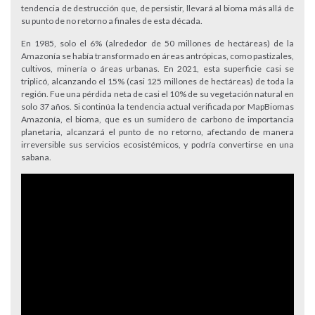
tendencia de destrucción que, de persistir, llevará al bioma más allá de
su punto de no retorno a finales de esta década.
En 1985, solo el 6% (alrededor de 50 millones de hectáreas) de la
Amazonía se había transformado en áreas antrópicas, como pastizales,
cultivos, minería o áreas urbanas. En 2021, esta superficie casi se
triplicó, alcanzando el 15% (casi 125 millones de hectáreas) de toda la
región. Fue una pérdida neta de casi el 10% de su vegetación natural en
solo 37 años. Si continúa la tendencia actual verificada por MapBiomas
Amazonía, el bioma, que es un sumidero de carbono de importancia
planetaria, alcanzará el punto de no retorno, afectando de manera
irreversible sus servicios ecosistémicos, y podría convertirse en una
sabana.