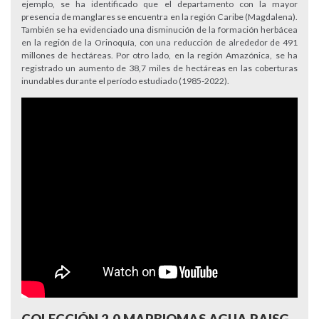
ejemplo, se ha identificado que el departamento con la mayor
presencia de manglares se encuentra en la región Caribe (Magdalena).
También se ha evidenciado una disminución de la formación herbácea
en la región de la Orinoquía, con una reducción de alrededor de 491
millones de hectáreas. Por otro lado, en la región Amazónica, se ha
registrado un aumento de 38,7 miles de hectáreas en las coberturas
inundables durante el período estudiado (1985-2022).