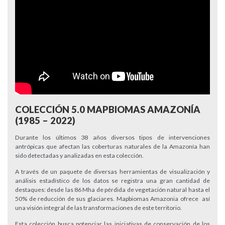
COLECCIÓN 5.0 MAPBIOMAS AMAZONÍA
(1985 – 2022)
Durante los últimos 38 años diversos tipos de intervenciones
antrópicas que afectan las coberturas naturales de la Amazonía han
sido detectadas y analizadas en esta colección.
A través de un paquete de diversas herramientas de visualización y
análisis estadístico de los datos se registra una gran cantidad de
destaques: desde las 86 Mha de pérdida de vegetación natural hasta el
50% de reducción de sus glaciares. Mapbiomas Amazonia ofrece así
una visión integral de las transformaciones de este territorio.
Esta colección busca potenciar las iniciativas de conservación de los