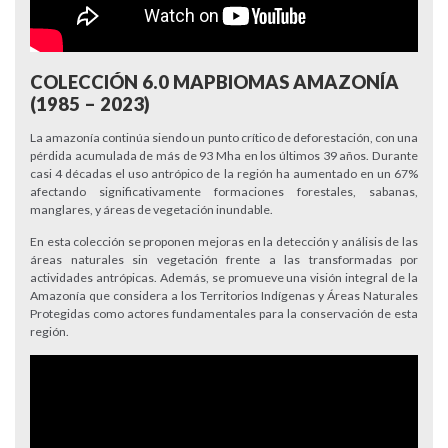
COLECCIÓN 6.0 MAPBIOMAS AMAZONÍA
(1985 – 2023)
La amazonía continúa siendo un punto crítico de deforestación, con una
pérdida acumulada de más de 93 Mha en los últimos 39 años. Durante
casi 4 décadas el uso antrópico de la región ha aumentado en un 67%
afectando significativamente formaciones forestales, sabanas,
manglares, y áreas de vegetación inundable.
En esta colección se proponen mejoras en la detección y análisis de las
áreas naturales sin vegetación frente a las transformadas por
actividades antrópicas. Además, se promueve una visión integral de la
Amazonía que considera a los Territorios Indígenas y Áreas Naturales
Protegidas como actores fundamentales para la conservación de esta
región.