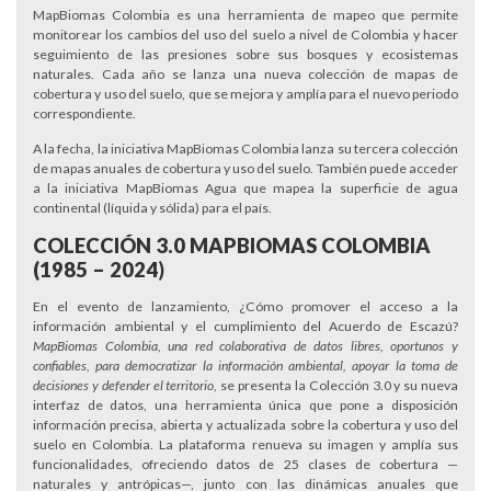
MapBiomas Colombia es una herramienta de mapeo que permite
monitorear los cambios del uso del suelo a nivel de Colombia y hacer
seguimiento de las presiones sobre sus bosques y ecosistemas
naturales. Cada año se lanza una nueva colección de mapas de
cobertura y uso del suelo, que se mejora y amplía para el nuevo periodo
correspondiente.
A la fecha, la iniciativa MapBiomas Colombia lanza su tercera colección
de mapas anuales de cobertura y uso del suelo. También puede acceder
a la iniciativa MapBiomas Agua que mapea la superficie de agua
continental (líquida y sólida) para el país.
COLECCIÓN 3.0 MAPBIOMAS COLOMBIA
(
1985 – 2024
)
En el evento de lanzamiento,
¿Cómo promover el acceso a la
información ambiental y el cumplimiento del Acuerdo de Escazú?
MapBiomas Colombia, una red colaborativa de datos libres, oportunos y
confiables, para democratizar la información ambiental, apoyar la toma de
decisiones y defender el territorio,
se presenta la Colección 3.0 y su nueva
interfaz de datos, una herramienta única que pone a disposición
información precisa, abierta y actualizada sobre la cobertura y uso del
suelo en Colombia. La plataforma renueva su imagen y amplía sus
funcionalidades, ofreciendo datos de 25 clases de cobertura —
naturales y antrópicas—, junto con las dinámicas anuales que