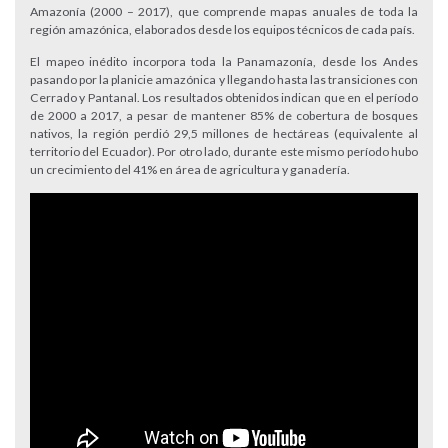
Amazonía (2000 – 2017), que comprende mapas anuales de toda la
región amazónica, elaborados desde los equipos técnicos de cada país.
El mapeo inédito incorpora toda la Panamazonía, desde los Andes
pasando por la planicie amazónica y llegando hasta las transiciones con
Cerrado y Pantanal. Los resultados obtenidos indican que en el período
de 2000 a 2017, a pesar de mantener 85% de cobertura de bosques
nativos, la región perdió 29,5 millones de hectáreas (equivalente al
territorio del Ecuador). Por otro lado, durante este mismo período hubo
un crecimiento del 41% en área de agricultura y ganadería.