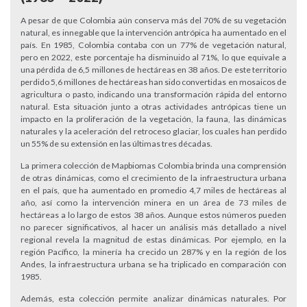
A pesar de que Colombia aún conserva más del 70% de su vegetación
natural, es innegable que la intervención antrópica ha aumentado en el
país. En 1985, Colombia contaba con un 77% de vegetación natural,
pero en 2022, este porcentaje ha disminuido al 71%, lo que equivale a
una pérdida de 6,5 millones de hectáreas en 38 años. De este territorio
perdido 5,6 millones de hectáreas han sido convertidas en mosaicos de
agricultura o pasto, indicando una transformación rápida del entorno
natural. Esta situación junto a otras actividades antrópicas tiene un
impacto en la proliferación de la vegetación, la fauna, las dinámicas
naturales y la aceleración del retroceso glaciar, los cuales han perdido
un 55% de su extensión en las últimas tres décadas.
La primera colección de Mapbiomas Colombia brinda una comprensión
de otras dinámicas, como el crecimiento de la infraestructura urbana
en el país, que ha aumentado en promedio 4,7 miles de hectáreas al
año, así como la intervención minera en un área de 73 miles de
hectáreas a lo largo de estos 38 años. Aunque estos números pueden
no parecer significativos, al hacer un análisis más detallado a nivel
regional revela la magnitud de estas dinámicas. Por ejemplo, en la
región Pacífico, la minería ha crecido un 287% y en la región de los
Andes, la infraestructura urbana se ha triplicado en comparación con
1985.
Además, esta colección permite analizar dinámicas naturales. Por