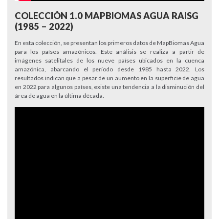
COLECCIÓN 1.0 MAPBIOMAS AGUA RAISG
(1985 – 2022)
En esta colección, se presentan los primeros datos de MapBiomas Agua
para los países amazónicos. Este análisis se realiza a partir de
imágenes satelitales de los nueve países ubicados en la cuenca
amazónica, abarcando el período desde 1985 hasta 2022. Los
resultados indican que a pesar de un aumento en la superficie de agua
en 2022 para algunos países, existe una tendencia a la disminución del
área de agua en la última década.