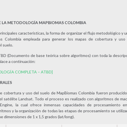
E LA METODOLOGÍA MAPBIOMAS COLOMBIA
incipales características, la forma de organizar el flujo metodológico y 
s Colombia empleada para generar los mapas de cobertura y uso 
l suelo.
BD (Documento de base teórica sobre algoritmos) con toda la descripci
lace a continuación:
OLOGÍA COMPLETA – ATBD]
RALES
 cobertura y uso del suelo de MapBiomas Colombia fueron producidos a
el satélite Landsat. Todo el proceso es realizado con algoritmos de mac
Engine, la cual ofrece inmensas capacidades de procesamiento en l
ritmos y la organización de todas las etapas de procesamiento se utiliza
ne dimensiones de 1 x 1,5 grados (lat/long).