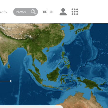
ES
EN
acto