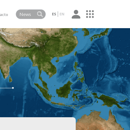
ES
EN
acto