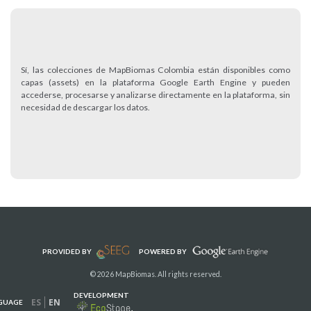
Sí, las colecciones de MapBiomas Colombia están disponibles como
capas (assets) en la plataforma Google Earth Engine y pueden
accederse, procesarse y analizarse directamente en la plataforma, sin
necesidad de descargar los datos.
PROVIDED BY
POWERED BY
© 2026 MapBiomas. All rights reserved.
DEVELOPMENT
ES
EN
GUAGE