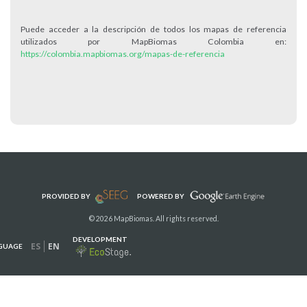
Puede acceder a la descripción de todos los mapas de referencia
utilizados por MapBiomas Colombia en:
https://colombia.mapbiomas.org/mapas-de-referencia
PROVIDED BY
POWERED BY
© 2026 MapBiomas. All rights reserved.
DEVELOPMENT
ES
EN
GUAGE