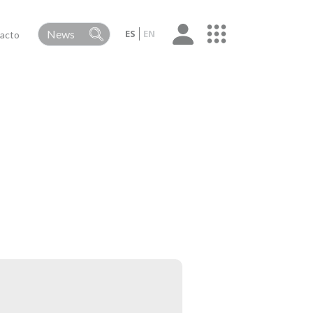
ES
EN
acto