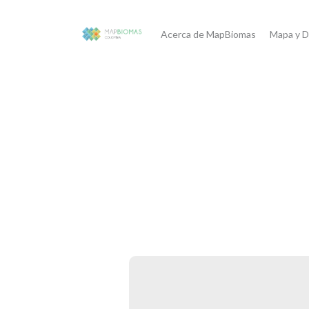
Acerca de MapBiomas
Mapa y D