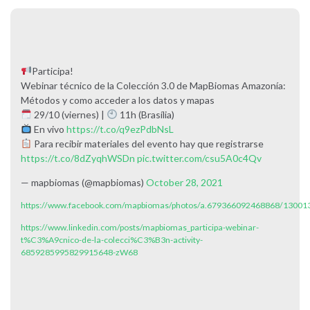
Participa!
Webinar técnico de la Colección 3.0 de MapBiomas Amazonía:
Métodos y como acceder a los datos y mapas
29/10 (viernes) |
11h (Brasília)
En vivo
https://t.co/q9ezPdbNsL
Para recibir materiales del evento hay que registrarse
https://t.co/8dZyqhWSDn
pic.twitter.com/csu5A0c4Qv
— mapbiomas (@mapbiomas)
October 28, 2021
https://www.facebook.com/mapbiomas/photos/a.679366092468868/1300
https://www.linkedin.com/posts/mapbiomas_participa-webinar-
t%C3%A9cnico-de-la-colecci%C3%B3n-activity-
6859285995829915648-zW68